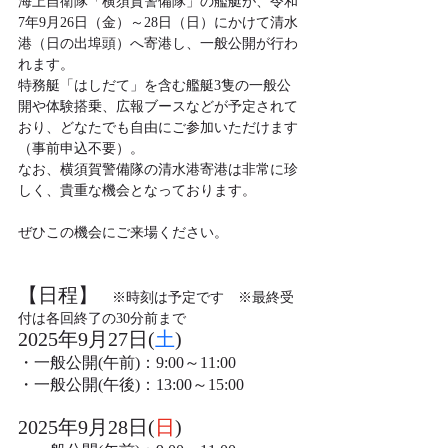
海上自衛隊「横須賀警備隊」の艦艇が、令和
7年9月26日（金）～28日（日）にかけて清水
港（日の出埠頭）へ寄港し、一般公開が行わ
れます。
特務艇「はしだて」を含む艦艇3隻の一般公
開や体験搭乗、広報ブースなどが予定されて
おり、どなたでも自由にご参加いただけます
（事前申込不要）。
なお、横須賀警備隊の清水港寄港は非常に珍
しく、貴重な機会となっております。
ぜひこの機会にご来場ください。
【日程】
　※時刻は予定です　※最終受
付は各回終了の30分前まで
2025年9月27日(
土
)
・一般公開(午前)：9:00～11:00
・一般公開(午後)：13:00～15:00
2025年9月28日(
日
)