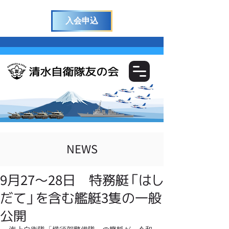
入会申込
NEWS
9月27～28日 特務艇「はし
だて」を含む艦艇3隻の一般
公開