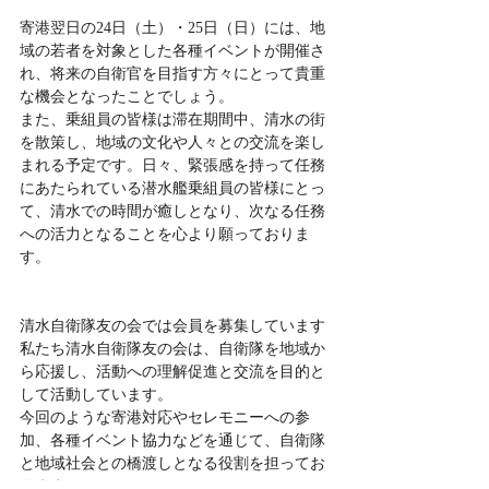
寄港翌日の24日（土）・25日（日）には、地
域の若者を対象とした各種イベントが開催さ
れ、将来の自衛官を目指す方々にとって貴重
な機会となったことでしょう。
また、乗組員の皆様は滞在期間中、清水の街
を散策し、地域の文化や人々との交流を楽し
まれる予定です。日々、緊張感を持って任務
にあたられている潜水艦乗組員の皆様にとっ
て、清水での時間が癒しとなり、次なる任務
への活力となることを心より願っておりま
す。
清水自衛隊友の会では会員を募集しています
私たち清水自衛隊友の会は、自衛隊を地域か
ら応援し、活動への理解促進と交流を目的と
して活動しています。
今回のような寄港対応やセレモニーへの参
加、各種イベント協力などを通じて、自衛隊
と地域社会との橋渡しとなる役割を担ってお
ります。