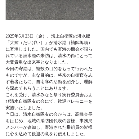
2025年5月23日（金）、海上自衛隊の潜水艦
「大鯨（たいげい）」が清水港（袖師埠頭）
に寄港しました。国内でも寄港の機会が限ら
れている潜水艦の来訪は、清水の街にとって
大変貴重な出来事となりました。
今回の寄港は、複数の目的をもって行われた
ものですが、主な目的は、将来の自衛官を志
す若者たちに、自衛隊の活動を紹介し、理解
を深めてもらうことにあります。
これを受け、清水みなと祭り実行委員会およ
び清水自衛隊友の会にて、歓迎セレモニーを
実施いたしました。
当日は、清水自衛隊友の会からは、高橋会長
をはじめ、地域の消防団代表の皆様、事務局
メンバーが参加し、寄港された乗組員の皆様
に心を込めて歓迎の意をお伝えしました。