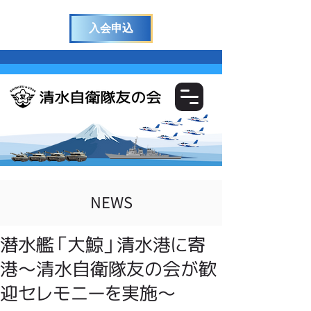
入会申込
NEWS
潜水艦「大鯨」清水港に寄
港～清水自衛隊友の会が歓
迎セレモニーを実施～